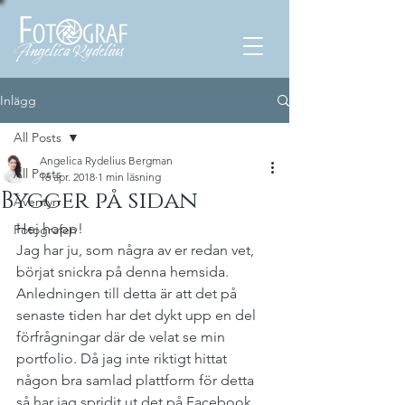
Inlägg
All Posts
Angelica Rydelius Bergman
All Posts
16 apr. 2018
1 min läsning
Bygger på sidan
Äventyr
Hej hopp!
Fotografen
Jag har ju, som några av er redan vet, 
börjat snickra på denna hemsida. 
Anledningen till detta är att det på 
senaste tiden har det dykt upp en del 
förfrågningar där de velat se min 
portfolio. Då jag inte riktigt hittat 
någon bra samlad plattform för detta 
så har jag spridit ut det på Facebook, 