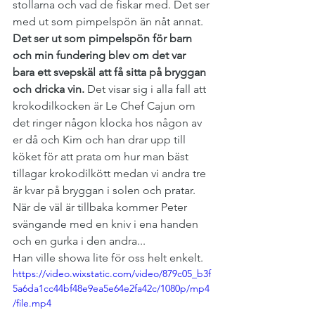
stollarna och vad de fiskar med. Det ser 
med ut som pimpelspön än nåt annat. 
Det ser ut som pimpelspön för barn 
och min fundering blev om det var 
bara ett svepskäl att få sitta på bryggan 
och dricka vin.
 Det visar sig i alla fall att 
krokodilkocken är Le Chef Cajun om 
det ringer någon klocka hos någon av 
er då och Kim och han drar upp till 
köket för att prata om hur man bäst 
tillagar krokodilkött medan vi andra tre 
är kvar på bryggan i solen och pratar. 
När de väl är tillbaka kommer Peter 
svängande med en kniv i ena handen 
och en gurka i den andra...
Han ville showa lite för oss helt enkelt. 
https://video.wixstatic.com/video/879c05_b3f
5a6da1cc44bf48e9ea5e64e2fa42c/1080p/mp4
/file.mp4