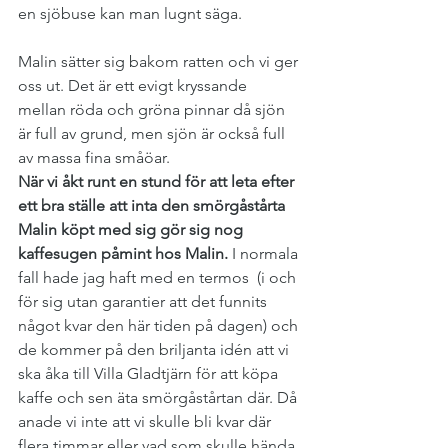
en sjöbuse kan man lugnt säga.
Malin sätter sig bakom ratten och vi ger 
oss ut. Det är ett evigt kryssande 
mellan röda och gröna pinnar då sjön 
är full av grund, men sjön är också full 
av massa fina småöar.
När vi åkt runt en stund för att leta efter 
ett bra ställe att inta den smörgåstårta 
Malin köpt med sig gör sig nog 
kaffesugen påmint hos Malin. 
I normala 
fall hade jag haft med en termos  (i och 
för sig utan garantier att det funnits 
något kvar den här tiden på dagen) och 
de kommer på den briljanta idén att vi 
ska åka till Villa Gladtjärn för att köpa 
kaffe och sen äta smörgåstårtan där. Då 
anade vi inte att vi skulle bli kvar där 
flera timmar eller vad som skulle hända 