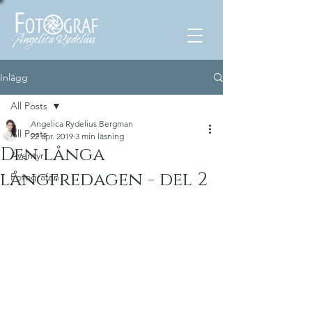
Inlägg
All Posts
Angelica Rydelius Bergman
All Posts
22 apr. 2019
3 min läsning
Den långa
Äventyr
långfredagen - del 2
Fotografen