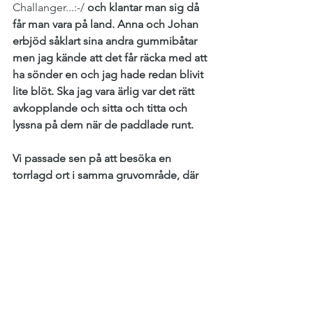
Challanger...:-/
 och klantar man sig då 
får man vara på land. Anna och Johan 
erbjöd såklart sina andra gummibåtar 
men jag kände att det får räcka med att 
ha sönder en och jag hade redan blivit 
lite blöt. Ska jag vara ärlig var det rätt 
avkopplande och sitta och titta och 
lyssna på dem när de paddlade runt.
Vi passade sen på att besöka en 
torrlagd ort i samma gruvområde, där 
har jag ju varit förr, för några år sen, då 
med Antonio. Då kameran fått stanna i 
bilen hela turen blev det bara 
mobilfoton under dagen. Inne i den 
orten kom vi på (jag och Anna, att vi 
skulle ta ett sånt foto ni vet med 
nymanikerade naglar och 
nagellacksflaska, men det blev en 