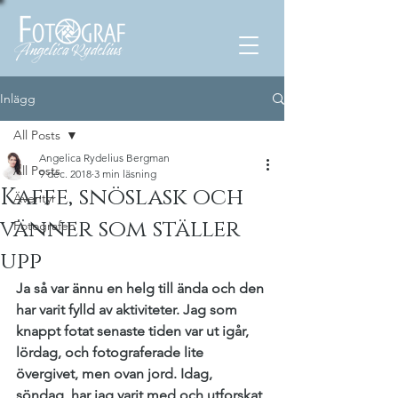
Inlägg
All Posts
Angelica Rydelius Bergman
All Posts
9 dec. 2018
3 min läsning
Kaffe, snöslask och
Äventyr
vänner som ställer
Fotografen
upp
Ja så var ännu en helg till ända och den 
har varit fylld av aktiviteter. Jag som 
knappt fotat senaste tiden var ut igår, 
lördag, och fotograferade lite 
övergivet, men ovan jord. Idag, 
söndag, har jag varit med och utforskat 