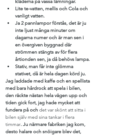
kläderna på vassa lämningar. 
Lite te-vatten, mellis och Cola och 
vanligt vatten. 
Ja 2 pannlampor förstås, det är ju 
inte ljust många minuter om 
dagarna numer och är man sen i 
en övergiven byggnad där 
strömmen stängts av för flera 
årtionden sen, ja då behövs lampa.
Stativ, man får inte glömma 
stativet, då är hela dagen körd ju.  
Jag laddade med kaffe och en spellista 
med bara hårdrock att spela i bilen, 
den räckte nästan hela vägen upp och 
tiden gick fort, jag hade mycket att 
fundera på och 
det var skönt att sitta i 
bilen själv med sina tankar i flera 
timmar
. Ju närmare fabriken jag kom, 
desto halare och snöigare blev det, 