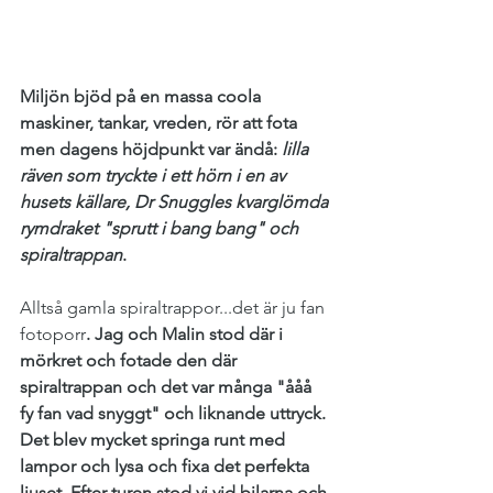
Miljön bjöd på en massa coola 
maskiner, tankar, vreden, rör att fota 
men dagens höjdpunkt var ändå:
 lilla 
räven som tryckte i ett hörn i en av 
husets källare, Dr Snuggles kvarglömda 
rymdraket "sprutt i bang bang" och 
spiraltrappan
. 
Alltså gamla spiraltrappor...det är ju fan 
fotoporr
. Jag och Malin stod där i 
mörkret och fotade den där 
spiraltrappan och det var många "ååå 
fy fan vad snyggt" och liknande uttryck. 
Det blev mycket springa runt med 
lampor och lysa och fixa det perfekta 
ljuset. Efter turen stod vi vid bilarna och 