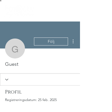
Fler åtgärder
Följ
Guest
Guest
Profil
Registreringsdatum: 25 feb. 2025