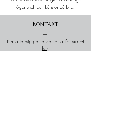
ögonblick och känslor på bild.
Kontakt
Kontakta mig gärna via kontaktformuläret
här
.
Eller varför inte bara skicka ett mejl
angelica.rydelius@gmail.com
Sociala medier
Medlem i Svenska fotografers förbund