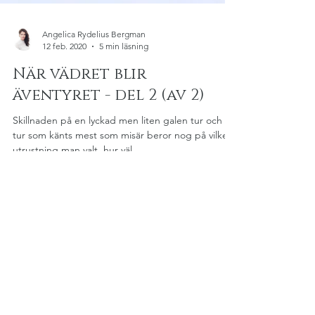
Angelica Rydelius Bergman
12 feb. 2020
5 min läsning
När vädret blir
äventyret - del 2 (av 2)
Skillnaden på en lyckad men liten galen tur och en
tur som känts mest som misär beror nog på vilken
utrustning man valt, hur väl...