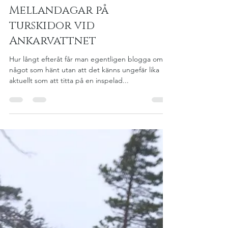
Angelica Rydelius Bergman
27 jan. 2021
5 min läsning
Mellandagar på
turskidor vid
Ankarvattnet
Hur långt efteråt får man egentligen blogga om
något som hänt utan att det känns ungefär lika
aktuellt som att titta på en inspelad...