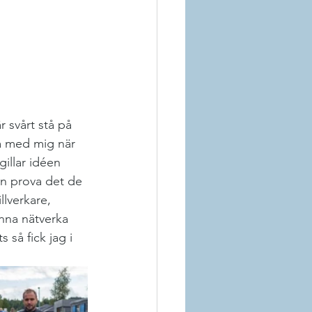
 svårt stå på 
a med mig när 
gillar idéen 
n prova det de 
llverkare, 
unna nätverka 
 så fick jag i 