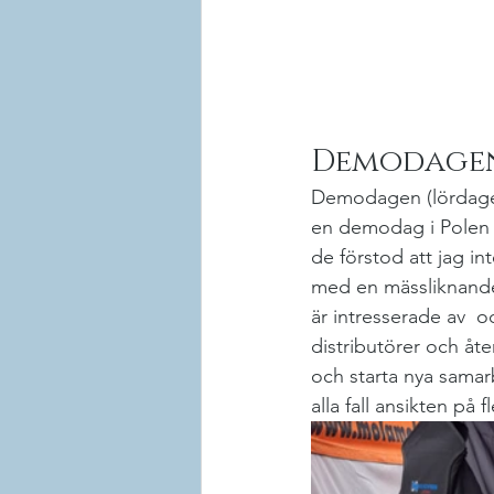
Demodage
Demodagen (lördagen) 
en demodag i Polen o
de förstod att jag int
med en mässliknande
är intresserade av  o
distributörer och åte
och starta nya samarb
alla fall ansikten på 