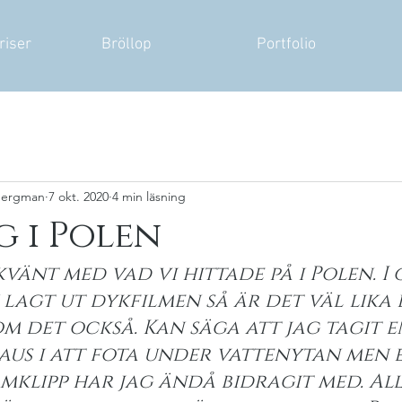
riser
Bröllop
Portfolio
 Bergman
7 okt. 2020
4 min läsning
 i Polen
kvänt med vad vi hittade på i Polen. I
 lagt ut dykfilmen så är det väl lika 
m det också. Kan säga att jag tagit e
aus i att fota under vattenytan men e
mklipp har jag ändå bidragit med. Alla