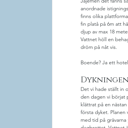
Jajemen det fanns såk
anordnade istignings
finns olika plattform
fin platå på 6m att 
djup av max 18 meter)
Vattnet höll en beha
dröm på nåt vis.
Boende? Ja ett hote
Dykninge
Det vi hade ställt in
den dagen vi börjat 
klättrat på en nästan
första dyket. Planen 
med tid på grävarna y
dagbrottet. Vattnet är