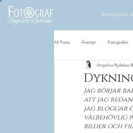
Bokning och p
All Posts
Äventyr
Fotografen
Angelica Rydelius
Dykning
Jag börjar ba
att jag redan
jag bloggar o
välbehövlig p
bilder och fil