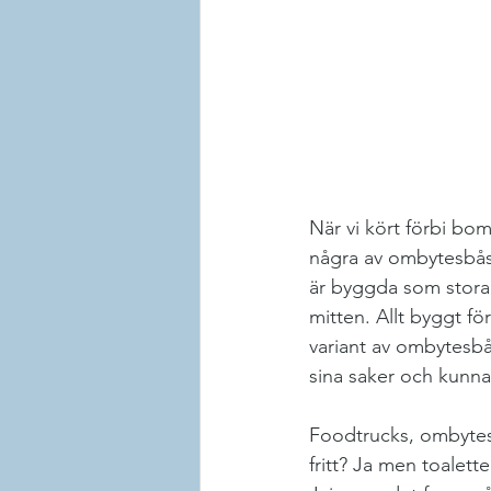
När vi kört förbi bo
några av ombytesbåse
är byggda som stora 
mitten. Allt byggt fö
variant av ombytesbås
sina saker och kunna b
Foodtrucks, ombytes
fritt? Ja men toalet