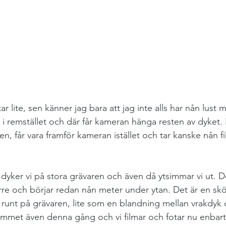
tar lite, sen känner jag bara att jag inte alls har nån lust 
 remstället och där får kameran hänga resten av dyket. Is
sen, får vara framför kameran istället och tar kanske nån f
 dyker vi på stora grävaren och även då ytsimmar vi ut. D
rre och börjar redan nån meter under ytan. Det är en skö
runt på grävaren, lite som en blandning mellan vrakdyk 
ummet även denna gång och vi filmar och fotar nu enbar