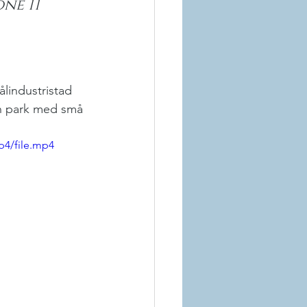
ne 11 
ålindustristad 
in park med små 
p4/file.mp4