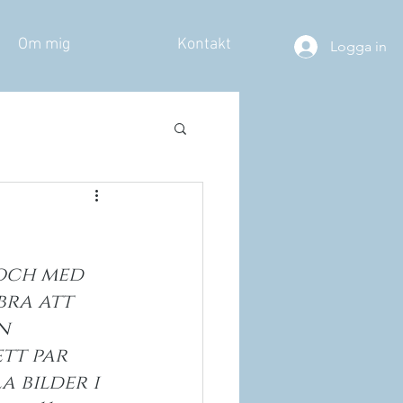
Om mig
Kontakt
Logga in
 och med 
bra att 
n 
tt par 
 bilder i 