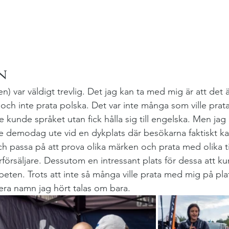
n
var väldigt trevlig. Det jag kan ta med mig är att det är
ch inte prata polska. Det var inte många som ville prat
e kunde språket utan fick hålla sig till engelska. Men jag 
 demodag ute vid en dykplats där besökarna faktiskt ka
ch passa på att prova olika märken och prata med olika ti
rförsäljare. Dessutom en intressant plats för dessa att k
eten. Trots att inte så många ville prata med mig på plats
flera namn jag hört talas om bara.