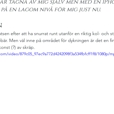
r tagna av mig själv men med en iPho
 på en lagom nivå för mig just nu.
n
atsen efter att ha snurrat runt utanför en riktig kol- och st
ebär. Men väl inne på området för dykningen är det en f
nst (?) av skräp. 
c.com/video/879c05_97ec9a772d4242098f3a534fbfcff1f8/1080p/m