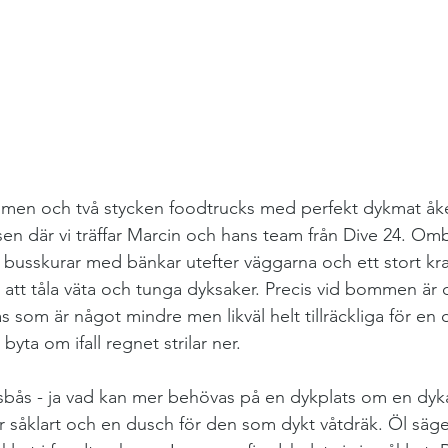
mmen och två stycken foodtrucks med perfekt dykmat åker 
n där vi träffar Marcin och hans team från Dive 24. Om
busskurar med bänkar utefter väggarna och ett stort kraf
r att tåla väta och tunga dyksaker. Precis vid bommen är
 som är något mindre men likväl helt tillräckliga för en d
yta om ifall regnet strilar ner.
bås - ja vad kan mer behövas på en dykplats om en dyka
ter såklart och en dusch för den som dykt våtdräk. Öl säg