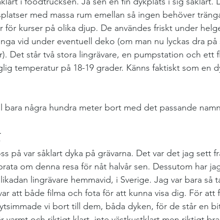
lart i foodtrucksen. Ja sen en fin dykplats i sig såklart. 
platser med massa rum emellan så ingen behöver trängas
ar för kurser på olika djup. De användes friskt under helg
hänga vid under eventuell deko (om man nu lyckas dra på s
. Det står två stora lingrävare, en pumpstation och ett f
glig temperatur på 18-19 grader. Känns faktiskt som en d
ll bara några hundra meter bort med det passande namn
n
 oss på var såklart dyka på grävarna. Det var det jag sett 
prata om denna resa för nåt halvår sen. Dessutom har jag
 likadan lingrävare hemmavid, i Sverige. Jag var bara så t
var att både filma och fota för att kunna visa dig. För att 
tsimmade vi bort till dem, båda dyken, för de står en bit 
 varmt och riktigt klart, inte västkustklart men riktigt br