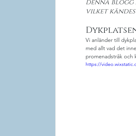
denna blogg ä
vilket kändes
Dykplatse
Vi anländer till dykpl
med allt vad det inn
promenadstråk och ko
https://video.wixstati