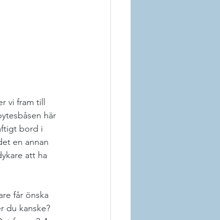
vi fram till 
bytesbåsen här 
tigt bord i 
 det en annan 
ykare att ha 
re får önska 
er du kanske? 