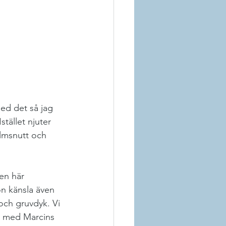
med det så jag 
tället njuter 
ilmsnutt och 
en här 
n känsla även 
och gruvdyk. Vi 
t med Marcins 