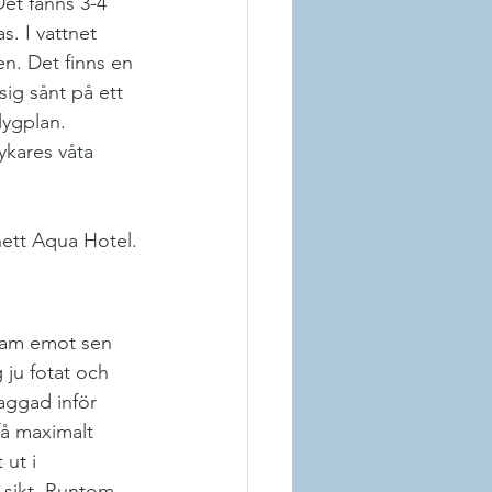
Det fanns 3-4 
. I vattnet 
en. Det finns en 
ig sånt på ett 
lygplan. 
ykares våta 
ett Aqua Hotel.
fram emot sen 
 ju fotat och 
aggad inför 
få maximalt 
ut i 
a sikt. Runtom 