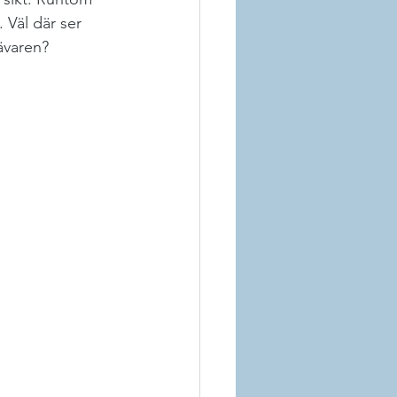
 Väl där ser 
rävaren?