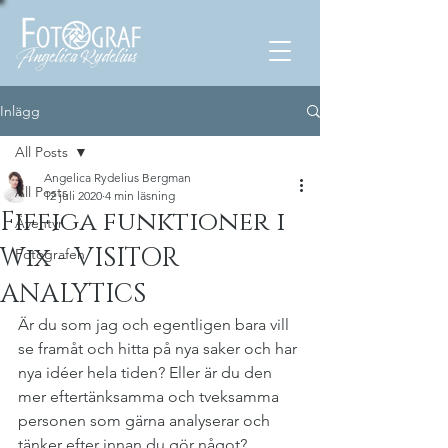
Inlägg
All Posts
Angelica Rydelius Bergman
All Posts
12 juli 2020
4 min läsning
Fiffiga funktioner i
Äventyr
Wix - VISITOR
Fotografen
ANALYTICS
Är du som jag och egentligen bara vill 
se framåt och hitta på nya saker och har 
nya idéer hela tiden? Eller är du den 
mer eftertänksamma och tveksamma 
personen som gärna analyserar och 
tänker efter innan du gör något? 