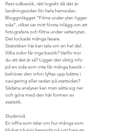
flest sidbesök, rätt logiskt då det är 
landningssidan för hela hemsidan. 
Blogginlägget "Filma under ytan ligger 
tvåa", vilket var mitt första inlägg om att 
fotografera och filma under vattenytan. 
Det lockade många läsare. 
Statistiken här kan tala om en hel del. 
Vilka sidor får inga besök? Varför tror 
du att det är så? Ligger det viktig info 
på en sida som inte får många besök - 
behöver den infon lyftas upp bättre i 
navigering eller redan på startsidan? 
Sådana analyser kan man sätta sig ner 
och göra med den här formen av 
statistik.
Studsnivå
En siffra som talar om hur många som 
klickat på min hemsida på just bara en 