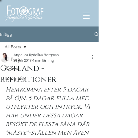
Inlägg
All Posts
Angelica Rydelius Bergman
All Posts
20 juli 2019
4 min läsning
Gotland -
Äventyr
reflektioner
Fotografen
Hemkomna efter 5 dagar 
på öjn. 5 dagar fulla med 
utflykter och intryck. Vi 
har under dessa dagar 
besökt de flesta såna där 
"måste"-ställen men även 