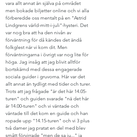
vara allt annat än själva på området 
men bokade biljetter online och vi alla 
förberedde oss mentalt på en "Astrid 
Lindgrens värld-mitt-i-juli"-hysteri. Det 
var nog bra att ha den nivån av 
förväntning för då kändes det ändå 
folkglest när vi kom dit. Men 
förväntningarna i övrigt var nog lite för 
höga. Jag insåg att jag blivit alltför 
bortskämd med dessa engagerade 
sociala guider i gruvorna. Här var det 
allt annat än tydligt med tider och turer. 
Trots att jag frågade "är det här 14.05-
turen" och guiden svarade "nä det här 
är 14.00-turen" och vi väntade och 
väntade till det kom en guide och han 
ropade upp "14.15-turen" och vi 3 plus 
två damer jag pratat en del med blev 
smått förvirrade "men de sa ju..." ja 