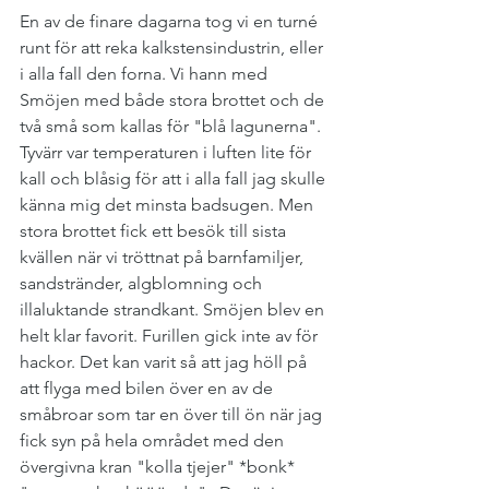
En av de finare dagarna tog vi en turné 
runt för att reka kalkstensindustrin, eller 
i alla fall den forna. Vi hann med 
Smöjen med både stora brottet och de 
två små som kallas för "blå lagunerna". 
Tyvärr var temperaturen i luften lite för 
kall och blåsig för att i alla fall jag skulle 
känna mig det minsta badsugen. Men 
stora brottet fick ett besök till sista 
kvällen när vi tröttnat på barnfamiljer, 
sandstränder, algblomning och 
illaluktande strandkant. Smöjen blev en 
helt klar favorit. Furillen gick inte av för 
hackor. Det kan varit så att jag höll på 
att flyga med bilen över en av de 
småbroar som tar en över till ön när jag 
fick syn på hela området med den 
övergivna kran "kolla tjejer" *bonk* 