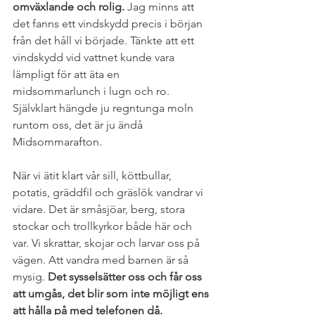
omväxlande och rolig.
 Jag minns att 
det fanns ett vindskydd precis i början 
från det håll vi började. Tänkte att ett 
vindskydd vid vattnet kunde vara 
lämpligt för att äta en 
midsommarlunch i lugn och ro. 
Självklart hängde ju regntunga moln 
runtom oss, det är ju ändå 
Midsommarafton.
När vi ätit klart vår sill, köttbullar, 
potatis, gräddfil och gräslök vandrar vi 
vidare. Det är småsjöar, berg, stora 
stockar och trollkyrkor både här och 
var. Vi skrattar, skojar och larvar oss på 
vägen. Att vandra med barnen är så 
mysig. 
Det sysselsätter oss och får oss 
att umgås, det blir som inte möjligt ens 
att hålla på med telefonen då. 