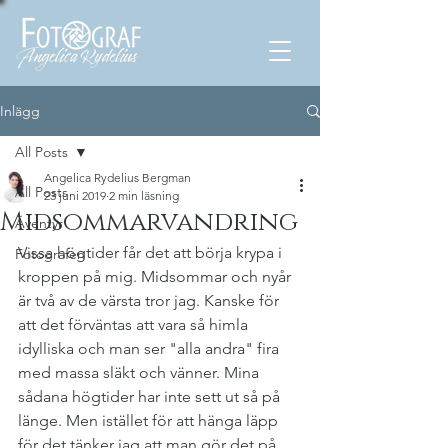
Inlägg
All Posts
Angelica Rydelius Bergman
All Posts
23 juni 2019
2 min läsning
Midsommarvandring
Äventyr
Vissa högtider får det att börja krypa i 
Fotografen
kroppen på mig. Midsommar och nyår 
är två av de värsta tror jag. Kanske för 
att det förväntas att vara så himla 
idylliska och man ser "alla andra" fira 
med massa släkt och vänner. Mina 
sådana högtider har inte sett ut så på 
länge. Men istället för att hänga läpp 
för det tänker jag att man gör det på 