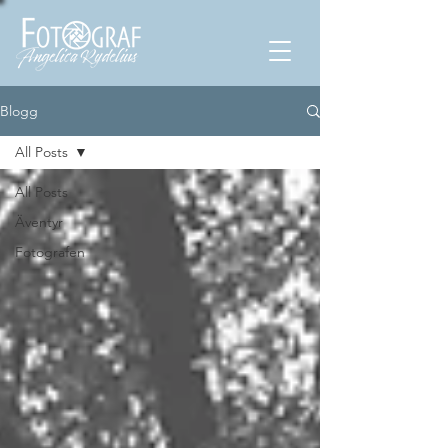
Blogg
All Posts
All Posts
Äventyr
Fotografen