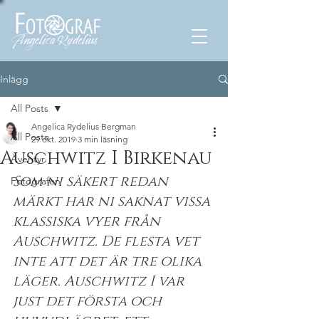
Inlägg
All Posts
Angelica Rydelius Bergman
All Posts
29 okt. 2019
3 min läsning
Auschwitz I Birkenau
Äventyr
Som ni säkert redan 
Fotografen
märkt har ni saknat vissa 
klassiska vyer från 
Auschwitz. De flesta vet 
inte att det är tre olika 
läger. Auschwitz I var 
just det första och 