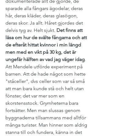
dokumenterade allt de gjorde, de 
sparade alla fångars ägodelar, deras 
hår, deras kläder, deras glasögon, 
deras skor. Ja allt. Håret gjordes det 
delvis tyg av. Helt sjukt. 
Det finns att 
läsa om hur de svälte fångarna och att 
de efteråt hittat kvinnor i min längd 
men med en vikt på 30 kg, det är 
ungefär hälften av vad jag väger idag
. 
Att Mendele utförde experiment på 
barnen. Att de hade något som hette 
"ståceller", dvs celler som var så små 
att man bara kunde stå och helt utan 
fönster, det var mer som en 
skorstensstock. Grymheterna bara 
fortsätter. Men man slussas genom 
byggnaderna tillsammans med alltför 
många turister. Man hinner som aldrig 
stanna till och fundera, känna in det 