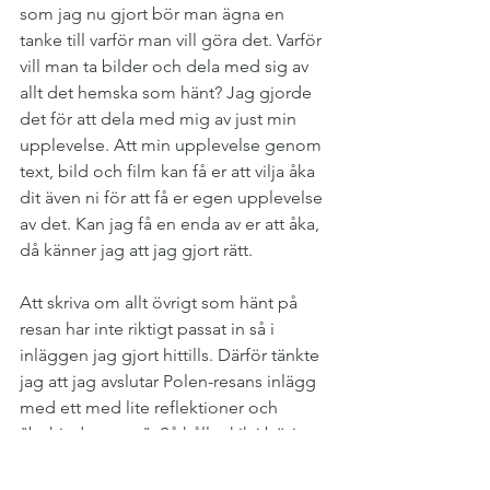
som jag nu gjort bör man ägna en 
tanke till varför man vill göra det. Varför 
vill man ta bilder och dela med sig av 
allt det hemska som hänt? Jag gjorde 
det för att dela med mig av just min 
upplevelse. Att min upplevelse genom 
text, bild och film kan få er att vilja åka 
dit även ni för att få er egen upplevelse 
av det. Kan jag få en enda av er att åka, 
då känner jag att jag gjort rätt.
Att skriva om allt övrigt som hänt på 
resan har inte riktigt passat in så i 
inläggen jag gjort hittills. Därför tänkte 
jag att jag avslutar Polen-resans inlägg 
med ett med lite reflektioner och 
"behind scenes". Så håll utkik i början 
av nästa vecka. Tills dess, kolla in 
filmen jag klippt ihop från Auschwitz I, 