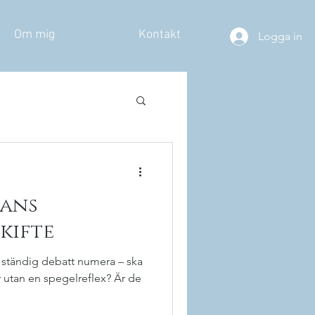
Om mig
Kontakt
Logga in
rans
kifte
 ständig debatt numera – ska
 utan en spegelreflex? Är de