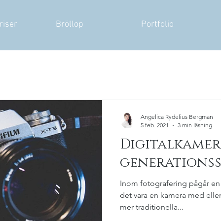
riser
Bröllop
Portfolio
Angelica Rydelius Bergman
5 feb. 2021
3 min läsning
Digitalkame
generationss
Inom fotografering pågår en
det vara en kamera med eller
mer traditionella...